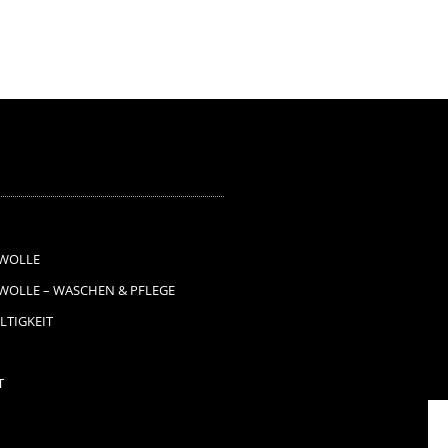
44,90€
22,45€.
34,90€
17,45€.
WOLLE
OLLE – WASCHEN & PFLEGE
TIGKEIT
T