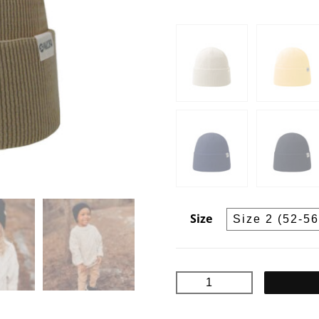
Size
COAST
Junior