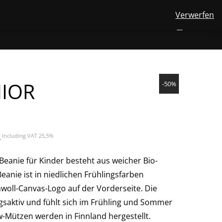
Verwerfen
View
FINDEN
ÜBER UNS
MERINOWOLLE
KONTAKT
DE
NUMBER
0
your
TOGGLE
SEARCH
OF
account
ITEMS
IN
SUBMENU
CART
FOR
DE
NIOR
-50%
er
Aktueller
€
Including VAT 25,5%
Preis
ist:
Beanie für Kinder besteht aus weicher Bio-
18,95€.
anie ist in niedlichen Frühlingsfarben
mwoll-Canvas-Logo auf der Vorderseite. Die
saktiv und fühlt sich im Frühling und Sommer
w-Mützen werden in Finnland hergestellt.