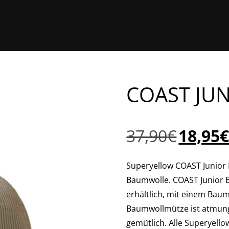
HOME
ONLINE EINKAUFEN
EINEN STORE 
COAST JU
Ursprünglich
37,90
€
18,95
Preis
war:
Superyellow COAST Junior 
37,90€
Baumwolle. COAST Junior Be
erhältlich, mit einem Bau
Baumwollmütze ist atmung
gemütlich. Alle Superyello