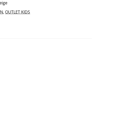
eige
EN
,
OUTLET KIDS