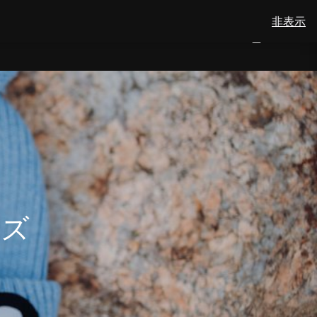
非表示
View
検索
会社概要
メリノウール
お問い合わせ
日本語
NUMBER
0
your
TOGGLE
SEARCH
OF
account
ITEMS
IN
SUBMENU
CART
FOR
日
本
語
ッズ