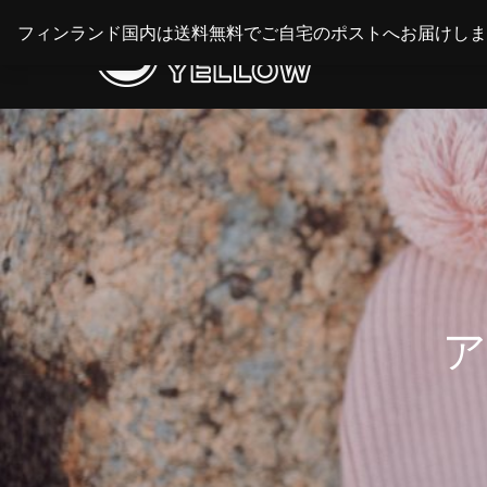
Skip
フィンランド国内は送料無料でご自宅のポストへお届けしま
to
content
ア