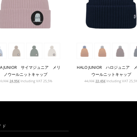
MA JUNIOR サイマジュニア メリ
HALO JUNIOR ハロジュニア 
ノウールニットキャップ
ウールニットキャップ
元
現
元
現
49,90
€
24,95
€
Including VAT 25,5%
44,90
€
22,45
€
Including VAT 25,5
の
在
の
在
価
の
価
の
格
価
格
価
は
格
は
格
49,90€
は
44,90€
は
で
24,95€
で
22,45€
し
で
し
で
イド
た。
す。
た。
す。