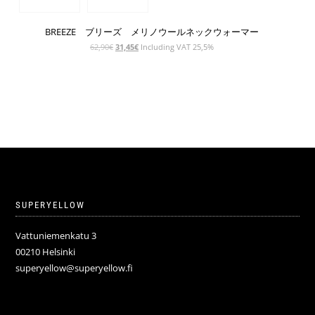
BREEZE ブリーズ メリノウールネックウォーマー
元
現
62,90
€
31,45
€
Including VAT 25,5%
の
在
価
の
格
価
は
格
62,90€
は
で
31,45€
し
で
た。
す。
SUPERYELLOW
Vattuniemenkatu 3
00210 Helsinki
superyellow@superyellow.fi