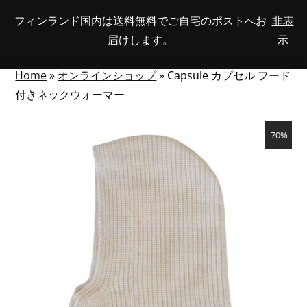
Skip
フィンランド国内は送料無料でご自宅のポストへお
非表
View
to
NUMBER
0
届けします。
示
your
SEARCH
TOGGLE
OF
content
account
ITEMS
IN
MENU
CART
Home
»
オンラインショップ
»
Capsule カプセル フード
付きネックウォーマー
-70%