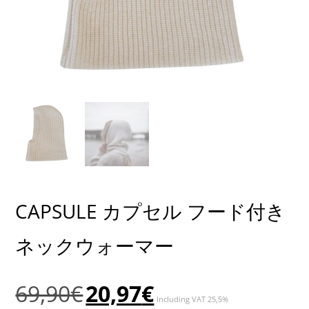
CAPSULE カプセル フード付き
ネックウォーマー
元
現
69,90
€
20,97
€
Including VAT 25,5%
の
在