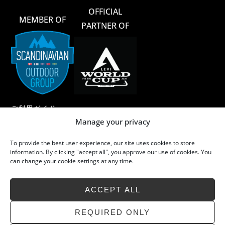
OFFICIAL
MEMBER OF
PARTNER OF
ご利用ガイド
Manage your privacy
ご利用規約
To provide the best user experience, our site uses cookies to store
メリノウール
information. By clicking "accept all", you approve our use of cookies. You
can change your cookie settings at any time.
メリノウールのお手入れ
サステイナビリティ
ACCEPT ALL
よくあるご質問
お問い合わせ
REQUIRED ONLY