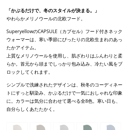
価
の
「かぶるだけで、冬のスタイルが決まる。」
格
価
やわらかメリノウールの北欧フード。
は
格
69,90€
は
SuperyellowのCAPSULE（カプセル）フード付きネック
で
20,97€
ウォーマーは、寒い季節にぴったりの北欧生まれのあっ
し
で
たかアイテム。
た。
す。
上質なメリノウールを使用し、肌ざわりはふんわりと柔
らか。首元から頭までしっかり包み込み、冷たい風をブ
ロックしてくれます。
シンプルで洗練されたデザインは、秋冬のコーディネー
トにすっと馴染み、かぶるだけで一気におしゃれな印象
に。カラーは気分に合わせて選べる全8色。寒い日も、
自分らしくあたたかく。