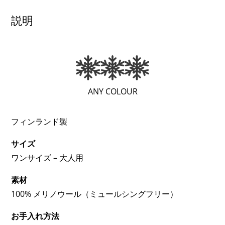
き
説明
ネ
ッ
ク
ウ
ォ
(極
ANY COLOUR
ー
め
マ
て
フィンランド製
ー
暖
個
サイズ
か
ワンサイズ – 大人用
い
/
素材
極
100% メリノウール（ミュールシングフリー）
暖
お手入れ方法
（EXTRA