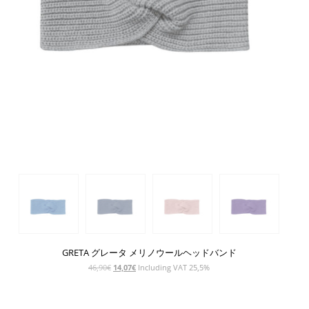
GRETA グレータ メリノウールヘッドバンド
元
現
46,90
€
14,07
€
Including VAT 25,5%
の
在
価
の
格
価