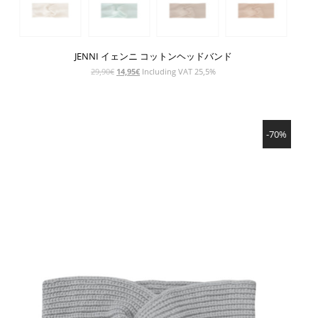
JENNI イェンニ コットンヘッドバンド
元
現
29,90
€
14,95
€
Including VAT 25,5%
の
在
価
の
格
価
SHOW PRODUCT
は
格
-70%
29,90€
は
で
14,95€
し
で
た。
す。