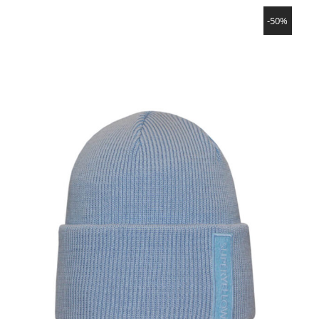
SHOW PRODUCT
は
格
-50%
46,90€
は
で
14,07€
し
で
た。
す。