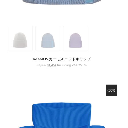
KAAMOS カーモス ニットキャップ
元
現
62,90
€
31,45
€
Including VAT 25,5%
の
在
価
の
格
価
SHOW PRODUCT
は
格
-50%
62,90€
は
で
31,45€
し
で
た。
す。