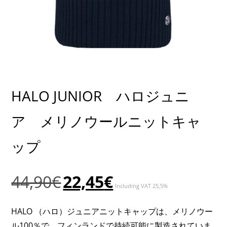
HALO JUNIOR ハロジュニ
ア メリノウールニットキャ
ップ
元
現
44,90
€
22,45
€
Including VAT 25,5%
の
在
価
の
HALO （ハロ）ジュニアニットキャップは、メリノウー
格
価
ル100％で、フィンランドで持続可能に製造されていま