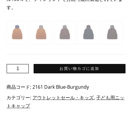
は
格
す。
44,90€
は
で
22,45€
し
で
た。
す。
HALO
お買い物カゴに追加
Junior
ハ
商品コード:
2161 Dark Blue-Burgundy
ロ
カテゴリー:
アウトレットセール・キッズ
,
子ども用ニッ
ジ
トキャップ
ュ
ニ
ア