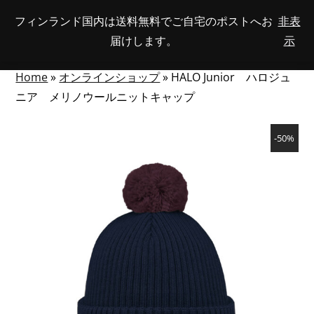
Skip
フィンランド国内は送料無料でご自宅のポストへお
非表
View
to
NUMBER
0
届けします。
示
your
SEARCH
TOGGLE
OF
content
account
ITEMS
IN
MENU
CART
Home
»
オンラインショップ
»
HALO Junior ハロジュ
ニア メリノウールニットキャップ
-50%