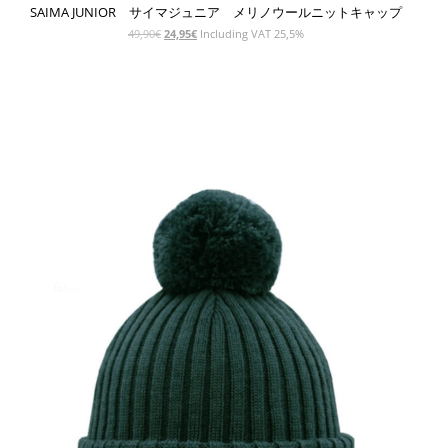
SAIMA JUNIOR サイマジュニア メリノウールニットキャップ
元
現
49,90
€
24,95
€
Including VAT 25,5%
の
在
価
の
格
価
SHOW PRODUCT
は
格
49,90€
は
で
24,95€
し
で
た。
す。