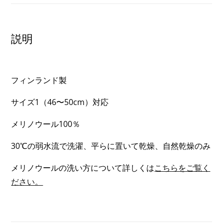
メ
リ
ノ
説明
ウ
ー
ル
フィンランド製
ニ
ッ
サイズ1（46〜50cm）対応
ト
メリノウール100％
キ
ャ
30℃の弱水流で洗濯、平らに置いて乾燥、自然乾燥のみ
ッ
メリノウールの洗い方について詳しくは
こちらをご覧く
プ
ださい。
個