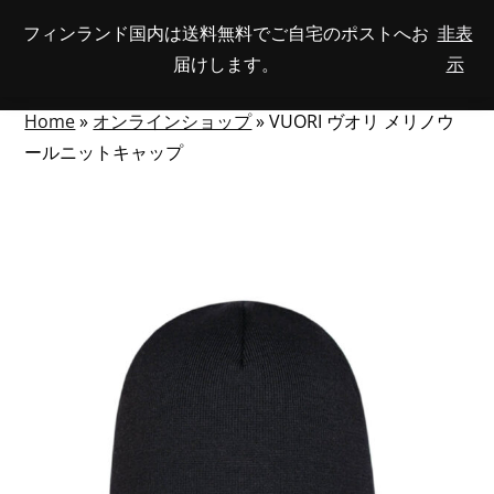
Skip
フィンランド国内は送料無料でご自宅のポストへお
非表
View
to
NUMBER
0
届けします。
示
your
SEARCH
TOGGLE
OF
content
account
ITEMS
IN
MENU
CART
Home
»
オンラインショップ
»
VUORI ヴオリ メリノウ
ールニットキャップ