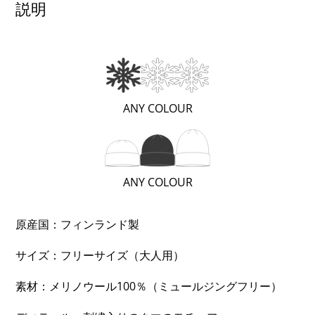
説明
ニ
ッ
ト
キ
ャ
(暖
ANY COLOUR
ッ
か
プ
い
個
（WARM）;
(レ
ANY COLOUR
1
ギ
OF
ュ
原産国：フィンランド製
3)
ラ
サイズ：フリーサイズ（大人用）
ー
（普
素材：メリノウール100％（ミュールジングフリー）
通）;