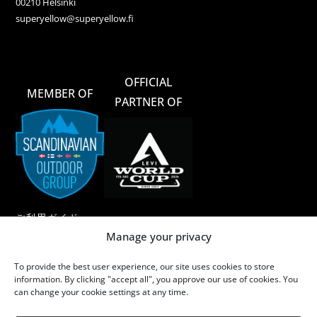
00210 Helsinki
superyellow@superyellow.fi
OFFICIAL
MEMBER OF
PARTNER OF
ご利用ガイド
Manage your privacy
ご利用規約
To provide the best user experience, our site uses cookies to store
メリノウール
information. By clicking "accept all", you approve our use of cookies. You
can change your cookie settings at any time.
メリノウールのお手入れ