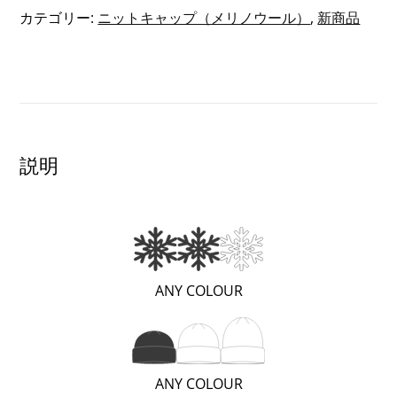
ラ
カテゴリー:
ニットキャップ（メリノウール）
,
新商品
ー
ニ
ッ
ト
キ
ャ
説明
ッ
プ
個
(と
ANY COLOUR
て
も
暖
(シ
ANY COLOUR
か