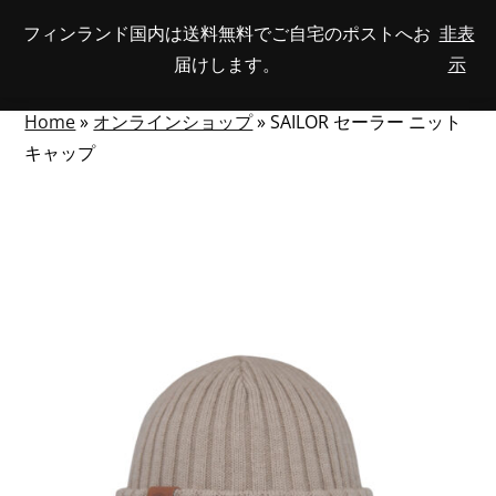
Skip
フィンランド国内は送料無料でご自宅のポストへお
非表
View
to
NUMBER
0
届けします。
示
your
SEARCH
TOGGLE
OF
content
account
ITEMS
IN
MENU
CART
Home
»
オンラインショップ
»
SAILOR セーラー ニット
キャップ