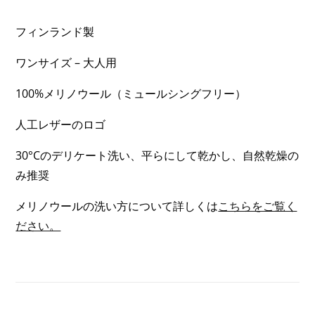
ョ
い
ー
フィンランド製
（VERY
ト
WARM）;
ワンサイズ – 大人用
（浅
2
め）;
OF
100%メリノウール（ミュールシングフリー）
1
3)
人工レザーのロゴ
OF
3)
30°Cのデリケート洗い、平らにして乾かし、自然乾燥の
み推奨
メリノウールの洗い方について詳しくは
こちらをご覧く
ださい。