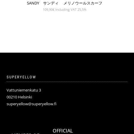
SANDY サンディ メリノウールスカーフ
109,90
€
Including VAT 25,5%
SUPERYELLOW
Vattuniemenkatu 3
00210 Helsinki
superyellow@superyellow.fi
OFFICIAL