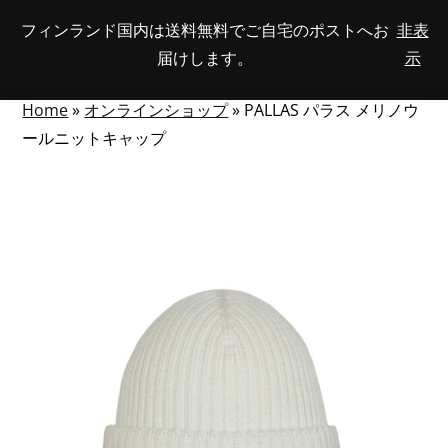
Skip
フィンランド国内は送料無料でご自宅のポストへお
非表
View
to
NUMBER
0
届けします。
示
your
SEARCH
TOGGLE
OF
content
account
ITEMS
IN
MENU
CART
Home
»
オンラインショップ
»
PALLAS パラス メリノウ
ールニットキャップ