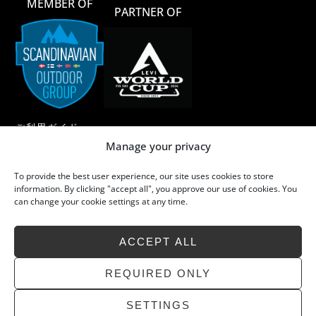
MEMBER OF
PARTNER OF
ご利用ガイド
Manage your privacy
ご利用規約
To provide the best user experience, our site uses cookies to store
メリノウール
information. By clicking "accept all", you approve our use of cookies. You
can change your cookie settings at any time.
メリノウールのお手入れ
サステイナビリティ
ACCEPT ALL
よくあるご質問
お問い合わせ
REQUIRED ONLY
SETTINGS