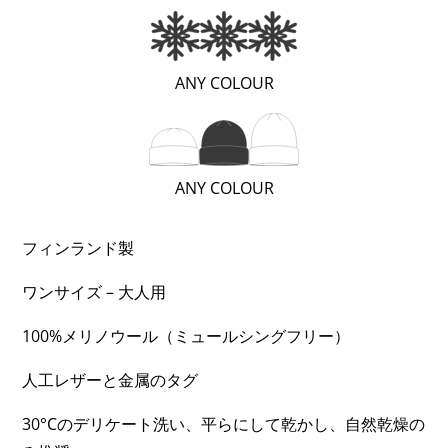
ト
キ
ャ
(極
ANY COLOUR
ッ
め
プ
て
個
暖
(レ
ANY COLOUR
か
ギ
い
ュ
フィンランド製
/
ラ
極
ワンサイズ – 大人用
ー
暖
（普
（EXTRA
100%メリノウール（ミュールシングフリー）
通）;
WARM）;
人工レザーと金属のタグ
2
3
OF
OF
30°Cのデリケート洗い、平らにして乾かし、自然乾燥の
3)
3)