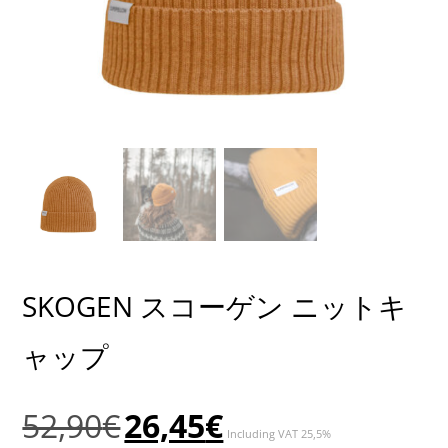
SKOGEN スコーゲン ニットキ
ャップ
元
現
52,90
€
26,45
€
Including VAT 25,5%
の
在