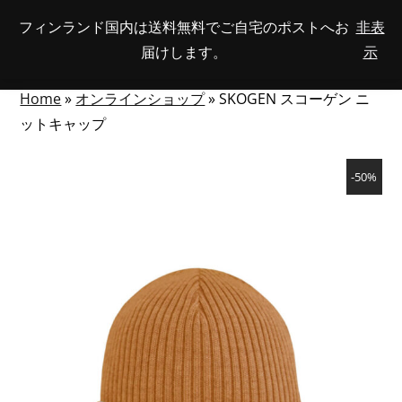
Skip
フィンランド国内は送料無料でご自宅のポストへお
非表
View
to
NUMBER
0
届けします。
示
your
SEARCH
TOGGLE
OF
content
account
ITEMS
IN
MENU
CART
Home
»
オンラインショップ
»
SKOGEN スコーゲン ニ
ットキャップ
-50%