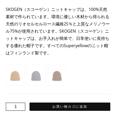
価
の
SKOGEN（スコーゲン）ニットキャップは、100%天然
格
価
素材で作られています。環境に優しい木材から得られる
は
格
天然のリオセルセルロース繊維25％と上質なメリノウー
52,90€
は
ル75%が使用されています。SKOGEN（スコーゲン）ニ
で
26,45€
ットキャップは、お手入れが簡単で、日常使いに長持ち
し
で
する優れた帽子です。すべてのSuperyellowのニット帽
た。
す。
はフィンランド製です。
SKOGEN
お買い物カゴに追加
ス