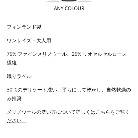
（WARM）;
(レ
ANY COLOUR
1
ギ
OF
ュ
フィンランド製
3)
ラ
ワンサイズ – 大人用
ー
（普
75% ファインメリノウール、25% リオセルセルロース
通）;
繊維
2
織りラベル
OF
3)
30°Cのデリケート洗い、平らにして乾かし、自然乾燥の
み推奨
メリノウールの洗い方について詳しくは
こちらをご覧く
ださい。