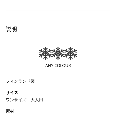
ウ
ー
ル
チ
説明
ュ
ー
ブ
ス
カ
(極
ANY COLOUR
ー
め
フ
て
フィンランド製
個
暖
サイズ
か
ワンサイズ – 大人用
い
/
素材
極