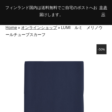
Skip
フィンランド国内は送料無料でご自宅のポストへお
非表
View
to
NUMBER
0
届けします。
示
your
SEARCH
TOGGLE
OF
content
account
ITEMS
IN
MENU
CART
Home
»
オンラインショップ
»
LUMI ルミ メリノウ
ールチューブスカーフ
-50%