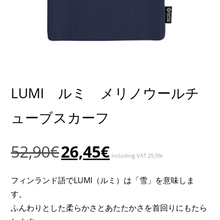
LUMI ルミ メリノウールチ
ューブスカーフ
元
現
52,90
€
26,45
€
Including VAT 25,5%
の
在
価
の
フィンランド語でLUMI（ルミ）は「雪」を意味しま
格
価
す。
は
格
ふんわりとした柔らかさとあたたかさを首回りにもたら
52,90€
は