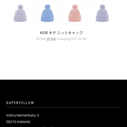
KIDE キデ ニットキャップ
元
現
59,90
€
29,95
€
Including VAT 25,5%
の
在
価
の
格
価
は
格
59,90€
は
で
29,95€
し
で
た。
す。
SUPERYELLOW
Vattuniemenkatu 3
00210 Helsinki