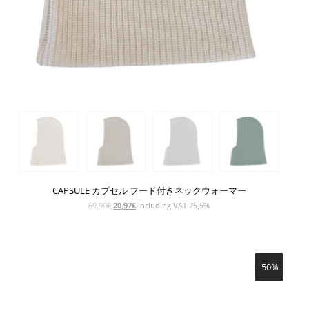
CAPSULE カプセル フード付きネックウォーマー
元
現
69,90
€
20,97
€
Including VAT 25,5%
の
在
価
の
格
価
SHOW PRODUCT
は
格
-50%
69,90€
は
で
20,97€
し
で