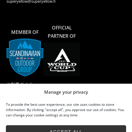
superyellow@superyellow.fi
OFFICIAL
MEMBER OF
PARTNER OF
ご利用ガイド
Manage your privacy
ご利用規約
To provide the best user experience, our site uses cookies to store
メリノウール
information. By clicking "accept all", you approve our use of cookies. You
can change your cookie settings at any time.
メリノウールのお手入れ
サステイナビリティ
ACCEPT ALL