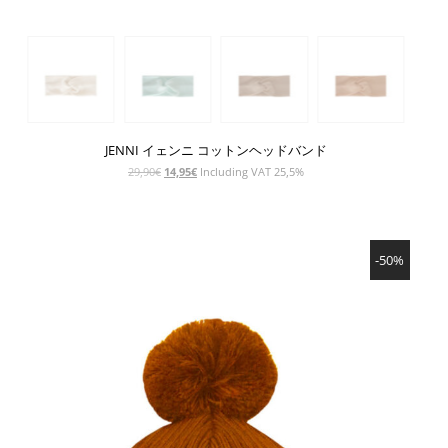
JENNI イェンニ コットンヘッドバンド
元
現
29,90
€
14,95
€
Including VAT 25,5%
の
在
価
の
格
価
SHOW PRODUCT
は
格
-50%
29,90€
は
で
14,95€
し
で
た。
す。