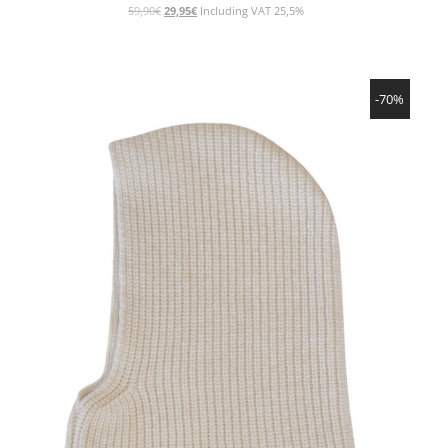
元
現
59,90
€
29,95
€
Including VAT 25,5%
の
在
価
の
格
価
SHOW PRODUCT
は
格
-70%
59,90€
は
で
29,95€
し
で
た。
す。