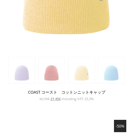
COAST コースト コットンニットキャップ
元
現
42,90
€
21,45
€
Including VAT 25,5%
の
在
価
の
格
価
SHOW PRODUCT
は
格
-50%
42,90€
は
で
21,45€