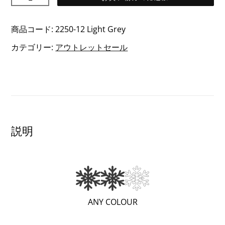
グ
レ
商品コード:
2250-12 Light Grey
ー
カテゴリー:
アウトレットセール
タ
メ
リ
ノ
ウ
ー
説明
ル
ヘ
ッ
ド
バ
(と
ANY COLOUR
ン
て
ド