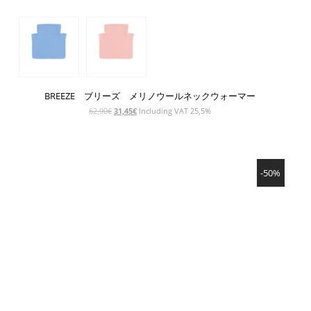
BREEZE ブリーズ メリノウールネックウォーマー
元
現
62,90
€
31,45
€
Including VAT 25,5%
の
在
価
の
格
価
SHOW PRODUCT
は
格
-50%
62,90€
は
で
31,45€
し
で
た。
す。