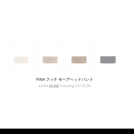
FINA フィナ モヘアヘッドバンド
元
現
49,90
€
24,95
€
Including VAT 25,5%
の
在
価
の
格
価
は
格
49,90€
は
で
24,95€
し
で
た。
す。