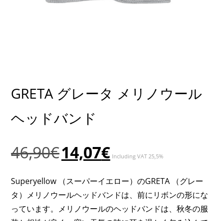
GRETA グレータ メリノウール
ヘッドバンド
元
現
46,90
€
14,07
€
Including VAT 25,5%
の
在
価
の
Superyellow （スーパーイエロー）のGRETA （グレー
格
価
タ）メリノウールヘッドバンドは、前にリボンの形にな
は
格
っています。メリノウールのヘッドバンドは、秋冬の服
46,90€
は