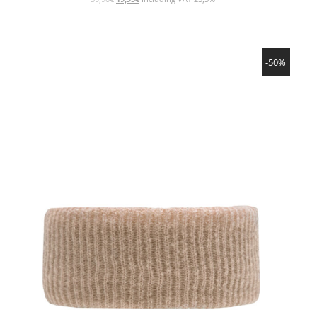
の
在
価
の
格
価
SHOW PRODUCT
は
格
-50%
39,90€
は
で
19,95€
し
で
た。
す。