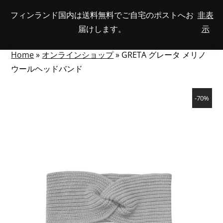
Skip
フィンランド国内は送料無料でご自宅のポストへお
非表
View
to
NUMBER
0
届けします。
示
your
SEARCH
TOGGLE
OF
content
account
ITEMS
IN
MENU
CART
Home
»
オンラインショップ
»
GRETA グレータ メリノ
ウールヘッドバンド
-70%