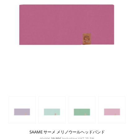
SAAME サーメ メリノウールヘッドバンド
元
現
39,90
€
19,95
€
Including VAT 25,5%