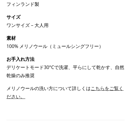
も
フィンランド製
個
暖
サイズ
か
ワンサイズ – 大人用
い
（VERY
素材
WARM）;
100% メリノウール（ミュールシングフリー）
2
お手入れ方法
OF
デリケートモード30°Cで洗濯、平らにして乾かす、自然
3)
乾燥のみ推奨
メリノウールの洗い方について詳しくは
こちらをご覧く
ださい。