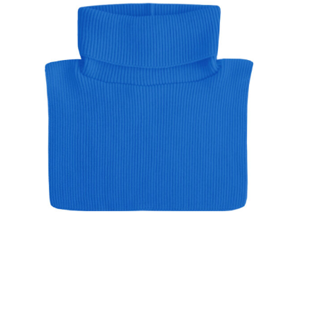
し
で
た。
す。