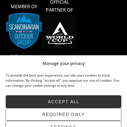
OFFICIAL
MEMBER OF
PARTNER OF
ご利用ガイド
Manage your privacy
ご利用規約
To provide the best user experience, our site uses cookies to store
メリノウール
information. By clicking "accept all", you approve our use of cookies. You
can change your cookie settings at any time.
メリノウールのお手入れ
サステイナビリティ
ACCEPT ALL
よくあるご質問
お問い合わせ
REQUIRED ONLY