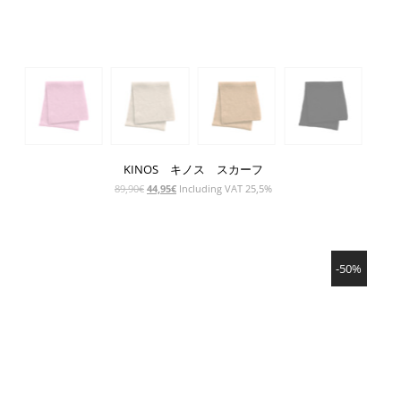
KINOS キノス スカーフ
元
現
89,90
€
44,95
€
Including VAT 25,5%
の
在
価
の
格
価
SHOW PRODUCT
は
格
-50%
89,90€
は
で
44,95€
し
で
た。
す。