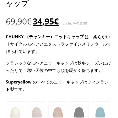
ャップ
元
現
69,90
€
34,95
€
Including VAT 25,5%
の
在
価
の
CHUNKY （チャンキー）ニットキャップ
は、柔らかい
格
価
リサイクルモヘアとエクストラファインメリノウールで
は
格
作られています。
69,90€
は
で
34,95€
クラシックなモヘアニットキャップは秋冬シーズンにぴ
し
で
ったりで、寒い天候の中でも頭を暖かく保ちます。
た。
す。
Superyellow
のすべてのニットキャップはフィンラン
ド製です。