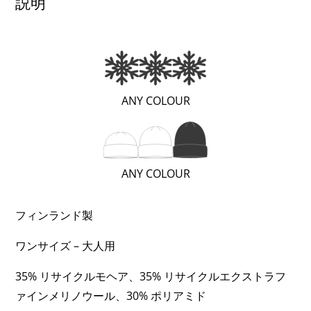
説明
ャ
ッ
プ
個
(極
ANY COLOUR
め
て
暖
(ロ
ANY COLOUR
か
ン
い
グ
フィンランド製
/
（深
極
ワンサイズ – 大人用
め）;
暖
3
（EXTRA
35% リサイクルモヘア、35% リサイクルエクストラフ
OF
WARM）;
ァインメリノウール、30% ポリアミド
3)