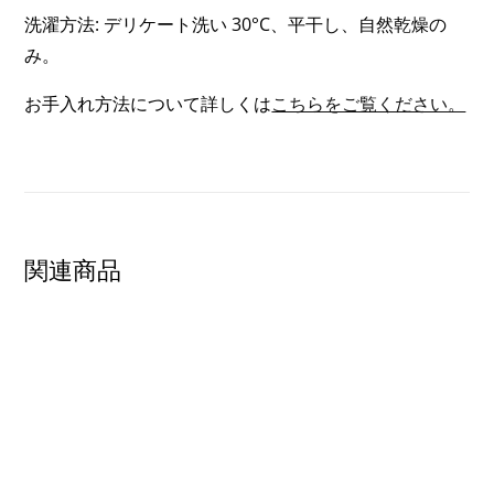
3
洗濯方法: デリケート洗い 30°C、平干し、自然乾燥の
OF
み。
3)
お手入れ方法について詳しくは
こちらをご覧ください。
関連商品
SHOW PRODUCT