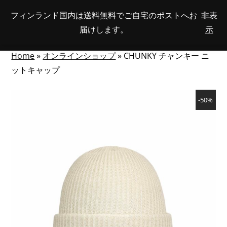
Skip
フィンランド国内は送料無料でご自宅のポストへお
非表
View
to
NUMBER
0
届けします。
示
your
SEARCH
TOGGLE
OF
content
account
ITEMS
IN
MENU
CART
Home
»
オンラインショップ
»
CHUNKY チャンキー ニ
ットキャップ
-50%