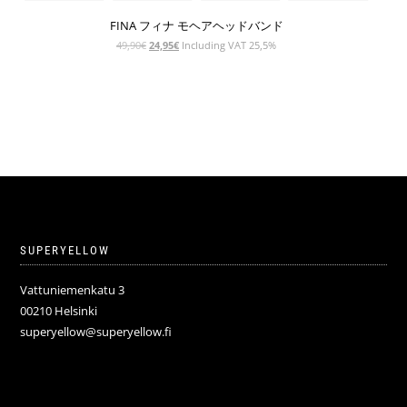
FINA フィナ モヘアヘッドバンド
元
現
49,90
€
24,95
€
Including VAT 25,5%
の
在
価
の
格
価
は
格
49,90€
は
で
24,95€
し
で
た。
す。
SUPERYELLOW
Vattuniemenkatu 3
00210 Helsinki
superyellow@superyellow.fi