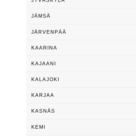
JYVÄSKYLÄ
JÄMSÄ
JÄRVENPÄÄ
KAARINA
KAJAANI
KALAJOKI
KARJAA
KASNÄS
KEMI