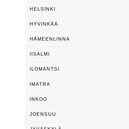
HELSINKI
HYVINKÄÄ
HÄMEENLINNA
IISALMI
ILOMANTSI
IMATRA
INKOO
JOENSUU