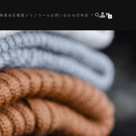
View
検索
会社概要
メリノウール
お問い合わせ
日本語
NUMBER
0
your
TOGGLE
SEARCH
OF
account
ITEMS
IN
SUBMENU
CART
FOR
日
本
語