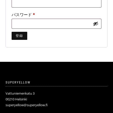
須
必
パスワード
*
須
登録
SUPERYELLOW
Vattuniemenkatu 3
00210 Helsinki
superyellow@superyellow.fi