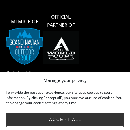
OFFICIAL
MEMBER OF
PARTNER OF
ご利用ガイド
Manage your privacy
ご利用規約
To provide the best user experience, our site uses cookies to store
メリノウール
information. By clicking "accept all", you approve our use of cookies. You
can change your cookie settings at any time.
メリノウールのお手入れ
サステイナビリティ
ACCEPT ALL
よくあるご質問