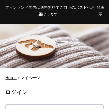
Skip
フィンランド国内は送料無料でご自宅のポストへお
非表
View
to
NUMBER
0
届けします。
示
your
SEARCH
TOGGLE
OF
content
account
ITEMS
IN
MENU
CART
マイページ
Home
»
マイページ
ログイン